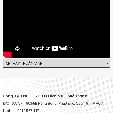
Công Ty TNHH SX TM Dịch Vụ Thuận Vinh
Đ/C : 683/5F - 683/5E Hồng Bàng, Phường 6, Quận 6 , TP.HCM
Hotline | 0919.567.447