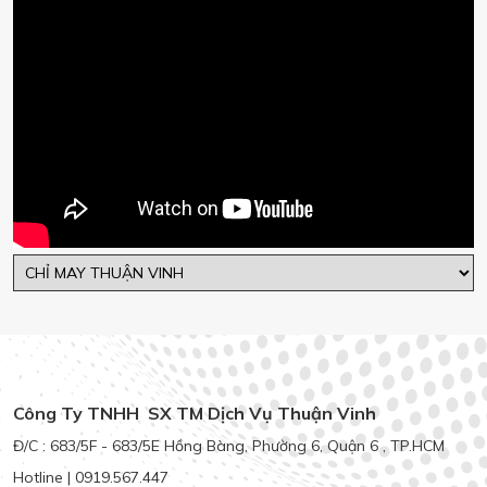
Công Ty TNHH SX TM Dịch Vụ Thuận Vinh
Đ/C : 683/5F - 683/5E Hồng Bàng, Phường 6, Quận 6 , TP.HCM
Hotline | 0919.567.447