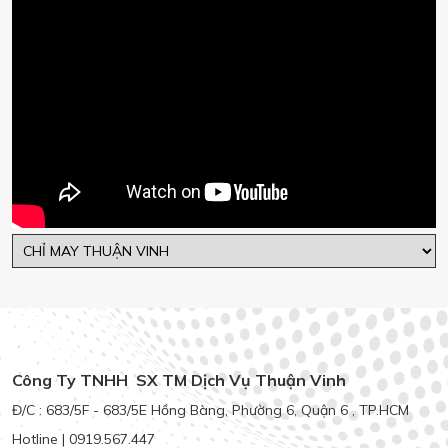
Công Ty TNHH SX TM Dịch Vụ Thuận Vinh
Đ/C : 683/5F - 683/5E Hồng Bàng, Phường 6, Quận 6 , TP.HCM
Hotline | 0919.567.447