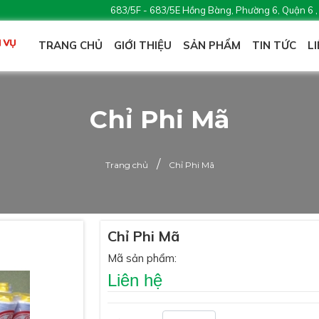
683/5F - 683/5E Hồng Bàng, Phường 6, Quận 6 
TRANG CHỦ
GIỚI THIỆU
SẢN PHẨM
TIN TỨC
L
Chỉ Phi Mã
/
Trang chủ
Chỉ Phi Mã
Chỉ Phi Mã
Mã sản phẩm:
Liên hệ