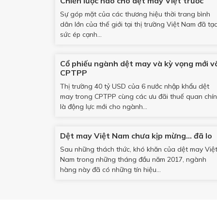
Chiến lược nào cho dệt may Việt trước
Sự góp mặt của các thương hiệu thời trang bình
dân lớn của thế giới tại thị trường Việt Nam đã tạ
sức ép cạnh...
Cổ phiếu ngành dệt may và kỳ vọng mới v
CPTPP
Thị trường 40 tỷ USD của 6 nước nhập khẩu dệt
may trong CPTPP cùng các ưu đãi thuế quan chí
là động lực mới cho ngành...
Dệt may Việt Nam chưa kịp mừng… đã lo
Sau những thách thức, khó khăn của dệt may Việ
Nam trong những tháng đầu năm 2017, ngành
hàng này đã có những tín hiệu...